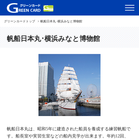
グリーンカードトップ
帆船日本丸･横浜みなと博物館
帆船日本丸･横浜みなと博物館
帆船日本丸は、昭和5年に建造された船員を養成する練習帆船で
す。船長室や実習生室などの船内見学が出来ます。年約12回、