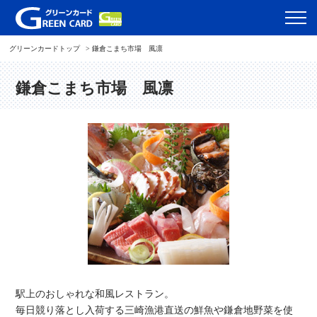
グリーンカードトップ
鎌倉こまち市場 風凛
鎌倉こまち市場 風凛
駅上のおしゃれな和風レストラン。
毎日競り落とし入荷する三崎漁港直送の鮮魚や鎌倉地野菜を使