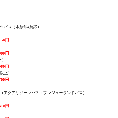
ツパス（水族館4施設）
150円
980円
上）
080円
歳以上）
700円
（アクアリゾーツパス＋プレジャーランドパス）
310円