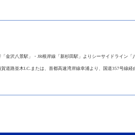
行「金沢八景駅」・JR根岸線「新杉田駅」よりシーサイドライン「
賀道路並木I.C.または、首都高速湾岸線幸浦より、国道357号線