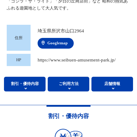
「ゴジラ・ザ・ライド」「夕日の丘商店街」など 昭和の熱気あ
ふれる遊園地として大人気です。
埼玉県所沢市山口2964
住所
Googlemap
https://www.seibuen-amusement-park.jp/
HP
割引・優待内容
ご利用方法
店舗情報
割引・優待内容