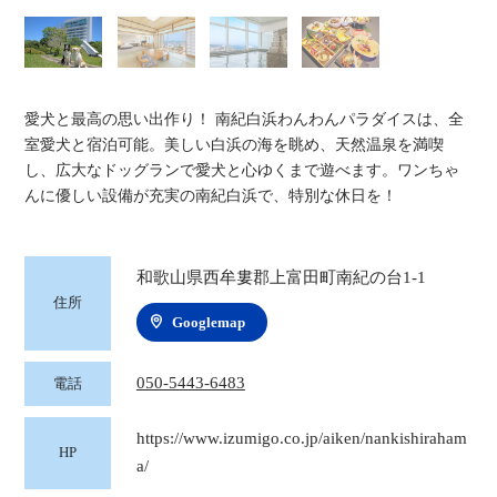
愛犬と最高の思い出作り！ 南紀白浜わんわんパラダイスは、全
室愛犬と宿泊可能。美しい白浜の海を眺め、天然温泉を満喫
し、広大なドッグランで愛犬と心ゆくまで遊べます。ワンちゃ
んに優しい設備が充実の南紀白浜で、特別な休日を！
和歌山県西牟婁郡上富田町南紀の台1-1
住所
Googlemap
050-5443-6483
電話
https://www.izumigo.co.jp/aiken/nankishiraham
HP
a/